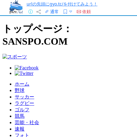
urlの先頭にgyo.tc/を付けてみよう！
通常
依頼