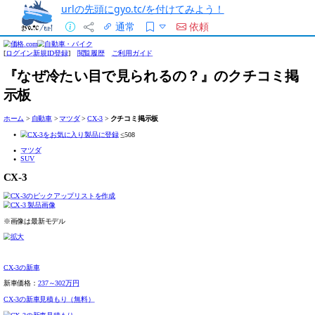
urlの先頭にgyo.tc/を付けてみよう！
通常
依頼