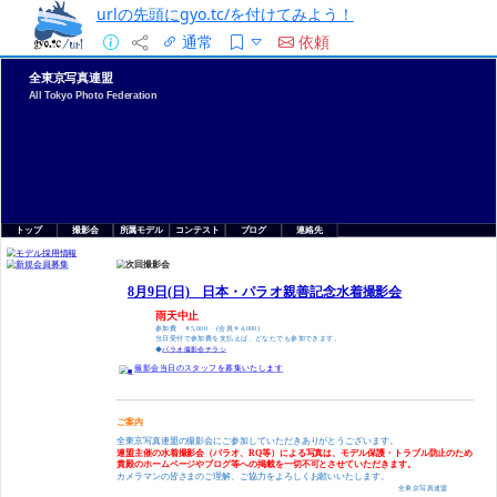
urlの先頭にgyo.tc/を付けてみよう！
通常
依頼