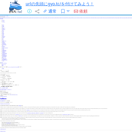
urlの先頭にgyo.tc/を付けてみよう！
通常
依頼