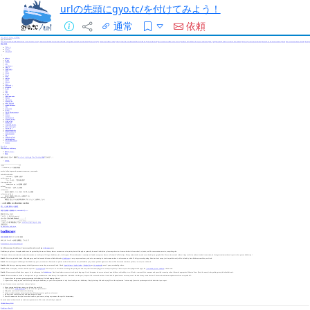
urlの先頭にgyo.tc/を付けてみよう！
通常
依頼