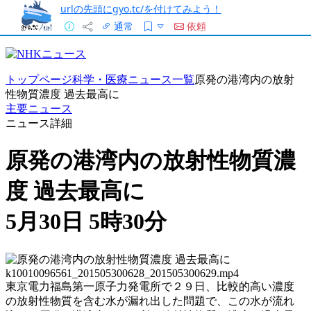
urlの先頭にgyo.tc/を付けてみよう！
通常
依頼