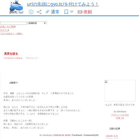
urlの先頭にgyo.tc/を付けてみよう！
通常
依頼