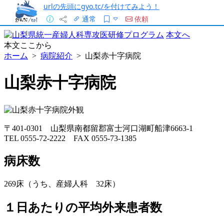
urlの先頭にgyo.tc/を付けてみよう！
通常
依頼