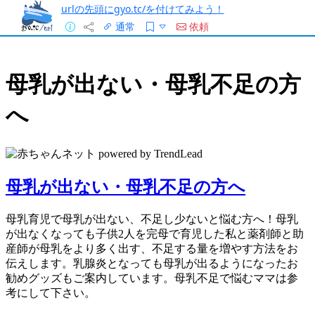
urlの先頭にgyo.tc/を付けてみよう！
通常
依頼