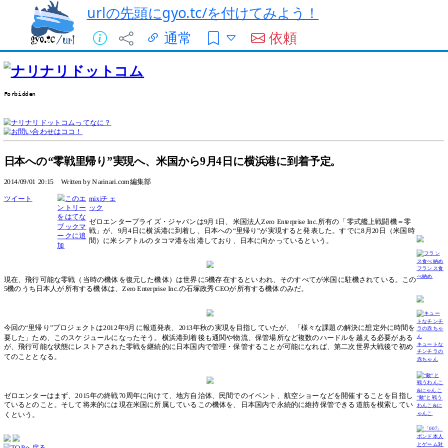
urlの先頭にgyo.tc/を付けてみよう！
通常
依頼