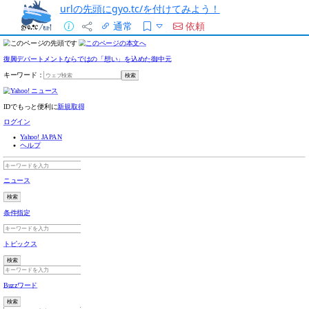
urlの先頭にgyo.tc/を付けてみよう！
通常
依頼