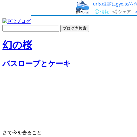
urlの先頭にgyo.tc
情報
シェア