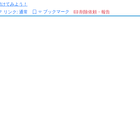
/を付けてみよう！
ブックマーク
リンク:
通常
削除依頼・報告