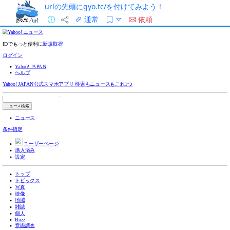
urlの先頭にgyo.tc/を付けてみよう！
通常
依頼