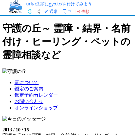
urlの先頭にgyo.tc/を付けてみよう！
通常
依頼