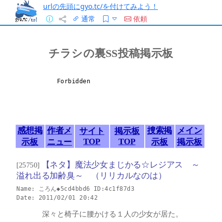
urlの先頭にgyo.tc/を付けてみよう！
通常
依頼