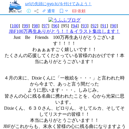
urlの先頭にgyo.tc/を付けてみよう！
通常
依頼