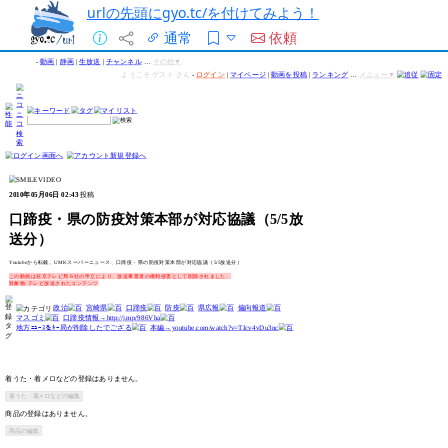
urlの先頭にgyo.tc/を付けてみよう！
通常
依頼