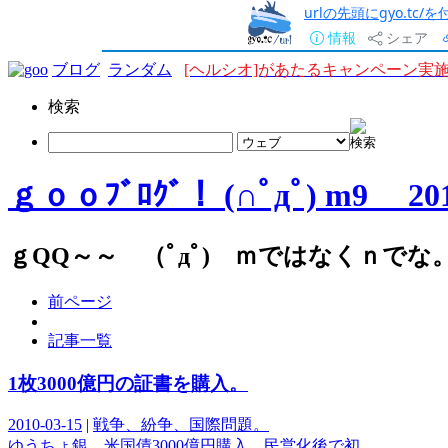
urlの先頭にgyo.tc
情報
シェア