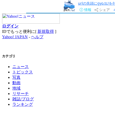
urlの先頭にgyo.tc
情報
シェア