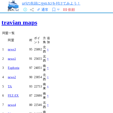
urlの先頭にgyo.tc/を付けてみよう！
通常
依頼