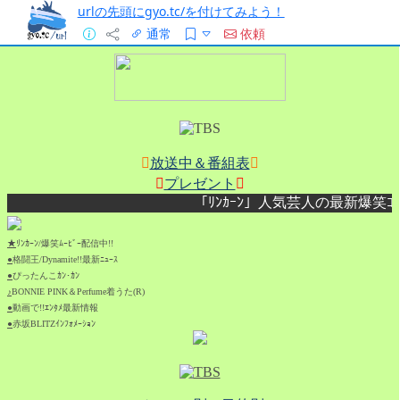
urlの先頭にgyo.tc/を付けてみよう！
通常
依頼