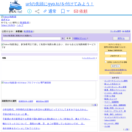
urlの先頭にgyo.tc/を付けてみよう！
通常
依頼