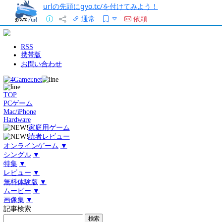
urlの先頭にgyo.tc/を付けてみよう！
通常
依頼