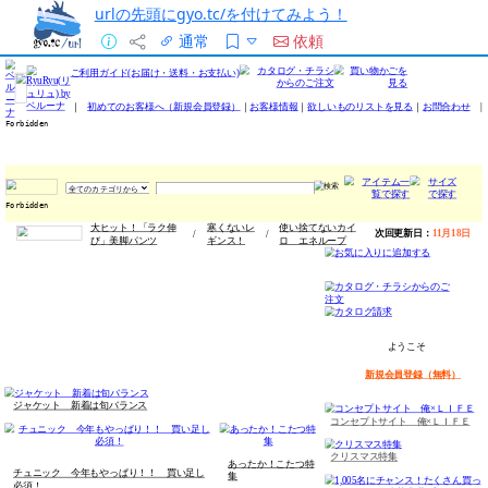
urlの先頭にgyo.tc/を付けてみよう！
通常
依頼